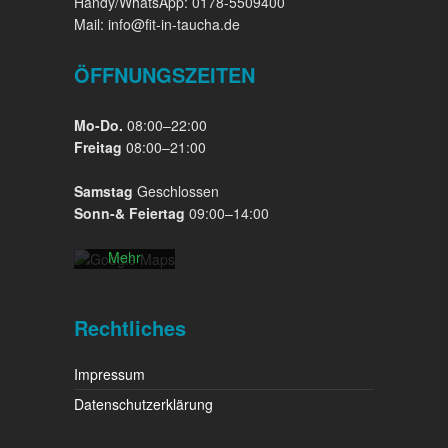
Handy/WhatsApp: 0178-5509400
Mail: info@fit-in-taucha.de
ÖFFNUNGSZEITEN
Mit dem
Laden der
Mo-Do.
08:00–22:00
Karte
Freitag
08:00–21:00
akzeptieren
Sie die
Samstag
Geschlossen
Datenschutzerklärung
Sonn-& Feiertag
09:00–14:00
von
Google.
Mehr
erfahren
Karte
Rechtliches
laden
Impressum
Google
Maps immer
Datenschutzerklärung
entsperren