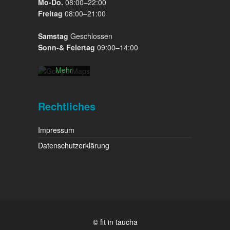
Mo-Do.
08:00–22:00
Karte
Freitag
08:00–21:00
akzeptieren
Sie die
Samstag
Geschlossen
Datenschutzerklärung
Sonn-& Feiertag
09:00–14:00
von
Google.
Mehr
erfahren
Karte
Rechtliches
laden
Impressum
Google
Maps immer
Datenschutzerklärung
entsperren
© fit in taucha