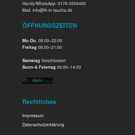
Handy/WhatsApp: 0178-5509400
Mail: info@fit-in-taucha.de
ÖFFNUNGSZEITEN
Mit dem
Laden der
Mo-Do.
08:00–22:00
Karte
Freitag
08:00–21:00
akzeptieren
Sie die
Samstag
Geschlossen
Datenschutzerklärung
Sonn-& Feiertag
09:00–14:00
von
Google.
Mehr
erfahren
Karte
Rechtliches
laden
Impressum
Google
Maps immer
Datenschutzerklärung
entsperren