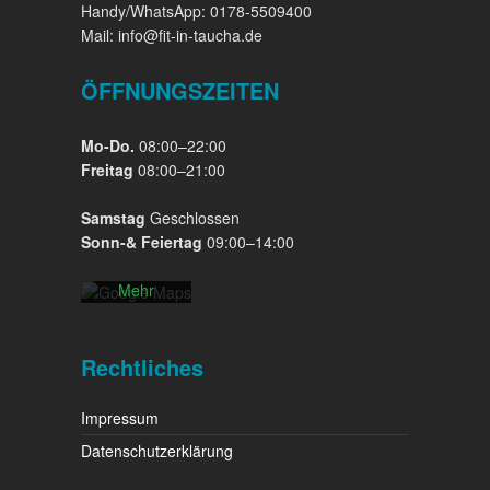
Handy/WhatsApp: 0178-5509400
Mail: info@fit-in-taucha.de
ÖFFNUNGSZEITEN
Mit dem
Laden der
Mo-Do.
08:00–22:00
Karte
Freitag
08:00–21:00
akzeptieren
Sie die
Samstag
Geschlossen
Datenschutzerklärung
Sonn-& Feiertag
09:00–14:00
von
Google.
Mehr
erfahren
Karte
Rechtliches
laden
Impressum
Google
Maps immer
Datenschutzerklärung
entsperren