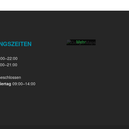
Laden der
Karte
akzeptieren
Sie die
Datenschutzerklärung
von
Google.
Mehr
NGSZEITEN
erfahren
00–22:00
Karte
00–21:00
laden
eschlossen
Google
iertag
09:00–14:00
Maps immer
entsperren