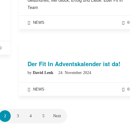
Gesundheit, viel Glück, Erfolg und Liebe. Euer Fit In
Team
NEWS
0
0
Der Fit In Adventskalender ist da!
by
David Lenk
24. November 2024
NEWS
0
2
3
4
5
Next
Mit dem