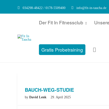
034298-48422 / 0178-5509400
info@fit-in-taucha.de
Der Fit In Fitnessclub
Unsere
Gratis Probetraining
BAUCH-WEG-STUDIE
by
David Lenk
29. April 2025