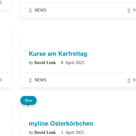
0
NEWS
0
Kurse am Karfreitag
by
David Lenk
8. April 2025
0
NEWS
0
New
myline Osterkörbchen
by
David Lenk
1. April 2025